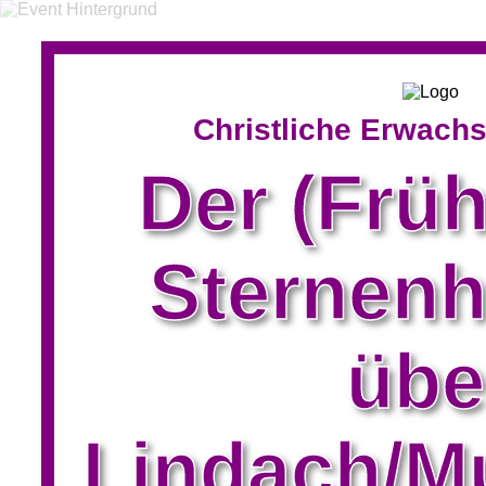
Christliche Erwach
Der (Früh
Sternen
übe
Lindach/M